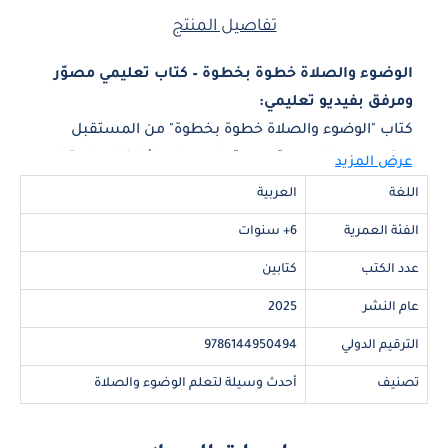
تفاصيل المنتج
الوضوء والصلاة خطوة بخطوة – كتاب تعليمي مصوّر
ومرفق بفيديو تعليمي:
كتاب "الوضوء والصلاة خطوة بخطوة" من المستقبل
الرقمي هو دليل مصوّر ومبسّط يساعد الأطفال على تعلم
عرض المزيد
الطهارة والصلاة بأسلوب سهل ومشوّق، مع صور
اللغة
العربية
توضيحية جذابة وشرح مختصر يسهّل الفهم والتطبيق
الفئة العمرية
6+ سنوات
العملي.
عدد الكتب
كتابين
يتميز الكتاب بإرفاقه بفيديو تعليمي خاص يمكن الوصول
إليه عبر رمز( QR code) موجود داخل الكتاب، مما يجعل
عام النشر
2025
التعلم أكثر تفاعلية ووضوحًا. يأخذ هذا الكتاب طفلك في
الترقيم الدولي
9786144950494
رحلة روحية وتعليمية متكاملة، يتعرف فيها على خطوات
الوضوء والصلاة بشكل دقيق ومبسط.
تصنيف
أحدث وسيلة لتعلم الوضوء والصلاة
الكتاب متوفر بنسختين: واحدة للفتيان وأخرى للفتيات، مع
مراعاة الأسلوب التربوي المناسب لكل فئة.