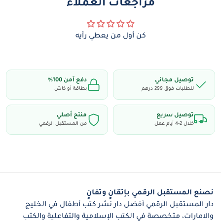
مراجعات العملاء
محتوى الكتاب:
كن أول من يعطي رأيه
تعليم مبسط ومصور لخطوات الوضوء مع بيان
مبطلاته.
شرح واضح لأركان الصلاة وشروط صحتها بطريقة
توصيل مجاني
دفع آمن 100٪
تناسب فهم الطفل.
للطلبات فوق 299 درهم
بطاقة أو كاش
التعريف بالفرائض والسنن في الصلوات الخمس
توصيل سريع
منتج أصلي
بطريقة سهلة.
خلال 2-4 أيام عمل
من المستقبل الرقمي
تعليم الأذان والإقامة بخطوات مرئية وصوتية عبر
الفيديو المرفق.
حفظ سورة الفاتحة وقصار السور المطلوبة للصلاة.
مجموعة مختارة من الأدعية والأذكار اليومية المرتبطة
نصنع المستقبل الرقمي بإتقانٍ وتفانٍ
بالصلاة.
دار المستقبل الرقمي أفضل دار نشر كتب أطفال في الخليج
والامارات، متخصصة في الكتب الإسلامية والتفاعلية والكتب