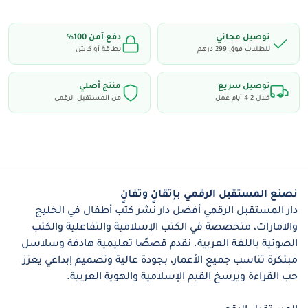
الله وصفاته
الشكر على نعم الله
– يُعلّم الامتنان والتقدير للنِّعَم
توصيل مجاني
دفع آمن 100٪
للطلبات فوق 299 درهم
بطاقة أو كاش
الصلاة مفتاح السعادة
– يُظهر أثر الصلاة في راحة
النفس
توصيل سريع
منتج أصلي
خلال 2-4 أيام عمل
من المستقبل الرقمي
الصوم مهذّب النفوس
– يُربّي على الصبر وضبط
النفس
الذكر والدعاء
– يُشجع على ذكر الله في الحياة اليومية
كتاب الله دليلي
– يُرشد الطفل إلى أهمية القرآن في
نصنع المستقبل الرقمي بإتقانٍ وتفانٍ
حياته
دار المستقبل الرقمي أفضل دار نشر كتب أطفال في الخليج
الإيمان بالملائكة
– يُعرّف بالملائكة ودورهم في الكون
والامارات، متخصصة في الكتب الإسلامية والتفاعلية والكتب
الصوتية باللغة العربية. نقدم قصصًا تعليمية هادفة وسلاسل
الجنّة ثواب المؤمن
– يُحفّز العمل الصالح طمعًا في
مبتكرة تناسب جميع الأعمار، بجودة عالية وتصميم إبداعي يعزز
الجنة
حب القراءة ويرسخ القيم الإسلامية والهوية العربية.
محمّد نبيّ الهدى والرحمة
– يُحبب الطفل بالنبي ﷺ