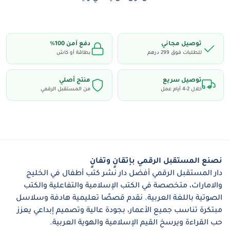
كتاب
"صلاتي"
: يقدم هذا الكتاب للأطفال أساسيات
الصلاة من خلال تعليم مبسط حول كيفية أداء الصلاة
وأهميتها في حياتهم اليومية.
توصيل مجاني
دفع آمن 100٪
كتاب
"الذكر والدعاء"
: يعرّف الأطفال على الأدعية
للطلبات فوق 299 درهم
بطاقة أو كاش
والأذكار اليومية. من أذكار الصباح والمساء إلى الدعاء
قبل النوم.
توصيل سريع
منتج أصلي
خلال 2-4 أيام عمل
من المستقبل الرقمي
المميزات:
تتضمن أربعة كتب صوتية تفاعلية تغطي جوانب
أساسية في حياة المسلم الصغير.
نصنع المستقبل الرقمي بإتقانٍ وتفانٍ
تُعلم الأطفال الأخلاق الإسلامية الحميدة والسلوكيات
دار المستقبل الرقمي أفضل دار نشر كتب أطفال في الخليج
الإيجابية.
والامارات، متخصصة في الكتب الإسلامية والتفاعلية والكتب
تُقدم أساسيات العبادات بطريقة مبسطة وسهلة
الصوتية باللغة العربية. نقدم قصصًا تعليمية هادفة وسلاسل
مبتكرة تناسب جميع الأعمار، بجودة عالية وتصميم إبداعي يعزز
الفهم.
حب القراءة ويرسخ القيم الإسلامية والهوية العربية.