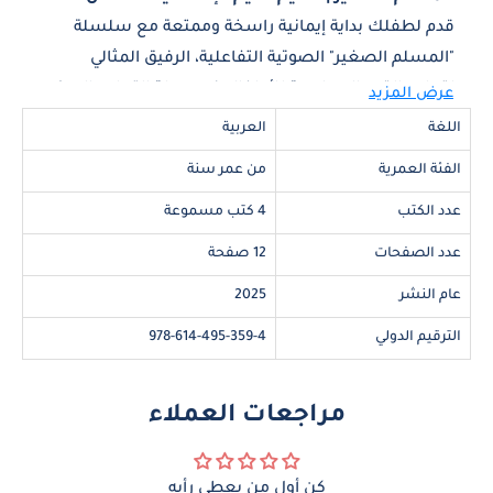
قدم لطفلك بداية إيمانية راسخة وممتعة مع سلسلة
"المسلم الصغير" الصوتية التفاعلية، الرفيق المثالي
لتعليم القيم الإسلامية للأطفال في مرحلة التعليم المبكر.
عرض المزيد
تهدف هذه السلسلة إلى غرس المبادئ الإسلامية
اللغة
العربية
الأساسية في نفوس الأطفال من خلال قصص صوتية
الفئة العمرية
من عمر سنة
هادفة وأناشيد تفاعلية شيقة تُناسب أعمارهم
عدد الكتب
واهتماماتهم.
4 كتب مسموعة
عدد الصفحات
12 صفحة
محتوى السلسلة:
عام النشر
2025
كتاب
"أخلاقي"
: استكشاف الأخلاق الإسلامية من خلال
الترقيم الدولي
978-614-495-359-4
قصص تفاعلية تعلّم الأطفال أهمية التعامل الحسن
والاحترام في بيئة المدرسة.
مراجعات العملاء
كتاب
"الكلمة الطَّيِّبَة"
: تعليم الأطفال أهمية الكلمة
الطيبة، وكيفية قول الشكر والتعبير عن الامتنان.
كن أول من يعطي رأيه