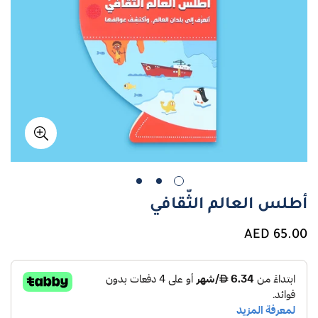
أطلس العالم الثّقافي
سعر
65.00 AED
عادي