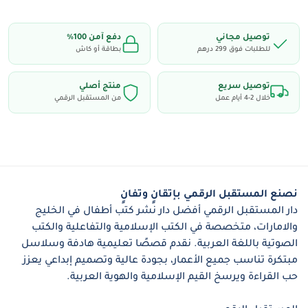
أفريقيا
: قبائل الماساي وثقافتهم + حيوانات السافانا.
السعودية
: الكعبة المشرفة في مكة.
توصيل مجاني
دفع آمن 100٪
للطلبات فوق 299 درهم
بطاقة أو كاش
لبنان:
جزيرة النخيل.
وغيرها
: من الثقافات والمعالم الممتعة حول العالم.
توصيل سريع
منتج أصلي
خلال 2-4 أيام عمل
من المستقبل الرقمي
المميزات:
تصميم فريد على شكل مجسّم كروي يمكن وضعه على
المكتب أو الرف.
نصنع المستقبل الرقمي بإتقانٍ وتفانٍ
يأتي مع نسخة صغيرة
(Tiny Handfull Copy)
من نفس
دار المستقبل الرقمي أفضل دار نشر كتب أطفال في الخليج
الكتاب لسهولة الحمل والاستخدام.
والامارات، متخصصة في الكتب الإسلامية والتفاعلية والكتب
الصوتية باللغة العربية. نقدم قصصًا تعليمية هادفة وسلاسل
أسلوب مبسّط يناسب الأطفال من عمر 7 سنوات وما
مبتكرة تناسب جميع الأعمار، بجودة عالية وتصميم إبداعي يعزز
فوق.
حب القراءة ويرسخ القيم الإسلامية والهوية العربية.
قصص ومعلومات تربط بين البلدان وثقافاتها.