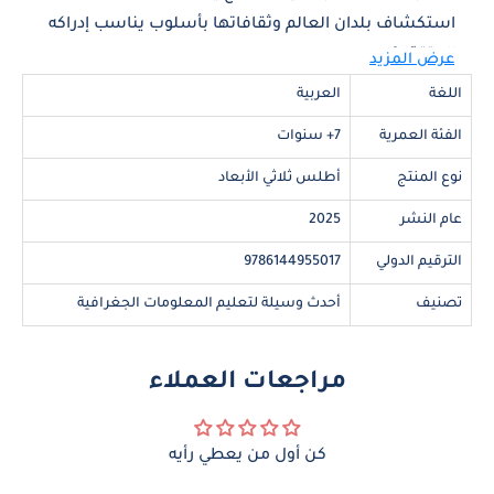
استكشاف بلدان العالم وثقافاتها بأسلوب يناسب إدراكه
المتقدّم؟
عرض المزيد
هذا الكتاب التفاعلي يقدّم للأطفال رحلة معرفية فريدة
اللغة
العربية
يتعرّفون فيها على:
الفئة العمرية
7+ سنوات
قارات العالم ومعالمه البارزة.
نوع المنتج
أطلس ثلاثي الأبعاد
عادات الشعوب وثقافاتهم المختلفة.
عام النشر
2025
محتوى مبسّط ورسوم توضيحية ملوّنة تعزز حب
الترقيم الدولي
9786144955017
الاستكشاف والمعرفة.
تصنيف
أحدث وسيلة لتعليم المعلومات الجغرافية
يتعلّم الطفل عن بلدان العالم بطريقة مبسطة مثل:
مراجعات العملاء
أستراليا
: الحيوانات الفريدة مثل الكنغر + دار أوبرا
سيدني.
كن أول من يعطي رأيه
مصر
: الأهرامات العظيمة وأبو الهول + التراث المصري.